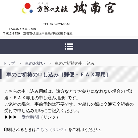
城南宮
TEL.075-623-0846
FAX.075-611-0785
〒612-8459 京都市伏見区中島鳥羽離宮町７番地
トップ
›
車のお祓い
›
車のご祈祷の申し込み
車のご祈祷の申し込み［郵便・ＦＡＸ専用］
こちらの申し込み用紙は、遠方などでお参りになれない場合の “郵
送・ＦＡＸ専用の申し込み用紙” です。
ご来社の場合、事前予約は不要です。お越しの際に交通安全祈祷の
受付で申し込み用紙にご記入ください。
▶▶▶
受付時間
（リンク）
印刷されるときは
こちら（リンク）
をご利用ください。