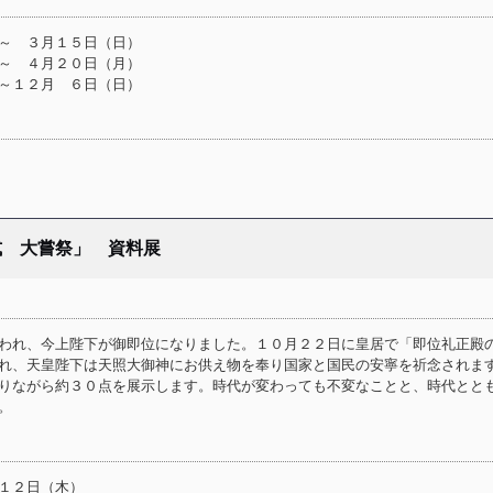
～ ３月１５日（日）
～ ４月２０日（月）
～１２月 ６日（日）
式 大嘗祭」 資料展
われ、今上陛下が御即位になりました。１０月２２日に皇居で「即位礼正殿
れ、天皇陛下は天照大御神にお供え物を奉り国家と国民の安寧を祈念されま
りながら約３０点を展示します。時代が変わっても不変なことと、時代とと
。
１２日（木）