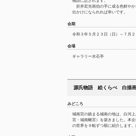
物語に記されます。
折井宏光画伯の手に成る色鮮やか
出かけになられれば幸いです。
会期
令和３年５月２３日（日）～７月２
会場
ギャラリー水石亭
源氏物語 絵くらべ 白描
みどころ
城南宮の鎮まる城南の地は、白河上
宮・城南離宮）を築きました。本企
の世界を９帖ずつ順に紹介します。