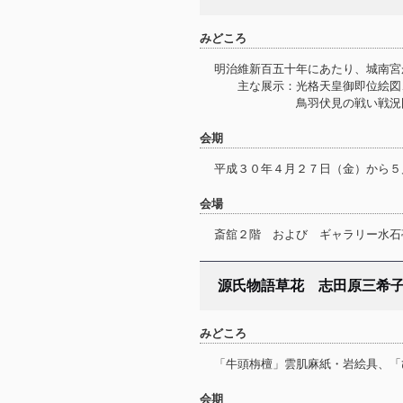
みどころ
明治維新百五十年にあたり、城南宮
主な展示：光格天皇御即位絵図
鳥羽伏見の戦い戦況図・薩
会期
平成３０年４月２７日（金）から５
会場
斎舘２階 および ギャラリー水石
源氏物語草花 志田原三希
みどころ
「牛頭栴檀」雲肌麻紙・岩絵具、「
会期