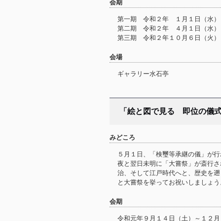
会期
第一期 令和２年 １月１日（水）
第二期 令和２年 ４月１日（水）
第三期 令和２年１０月６日（火）
会場
ギャラリー水石亭
「絵と図で見る 即位の儀
みどころ
５月１日、「検璽等承継の儀」が行
夜と翌日未明に「大嘗祭」が斎行さ
治、そして江戸時代へと、歴史を遡
と大嘗祭を挙ってお祝いしましょう
会期
令和元年９月１４日（土）～１２月