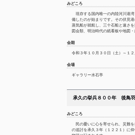
みどころ
現存する国内唯一の内陸河川港湾
備したのが始まりです。その伏見港
蒸気船が就航し、三十石船と速さを
図会類、明治時代の紙看板や地図・
会期
令和３年１０月３０日（土）～１２
会場
ギャラリー水石亭
承久の挙兵８００年 後鳥
みどころ
民の憂いに心を寄せられ、災難を
の追討を承久３年（１２２１）に仰