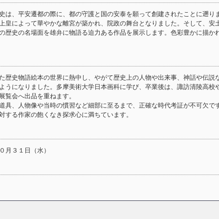
史は、平安遷都の際に、都の守護と国の安泰を願って創建されたことに遡り
上皇によって華やかな離宮が築かれ、院政の舞台となりました。そして、安
の歴史の名場面を雄弁に物語る迫力ある作品を展示します。色彩豊かに描か
た歴史物語絵本の世界に熱中し、やがて歴史上の人物や出来事、神話や伝説
ようになりました。多摩美術大学日本画科に学び、卒業後は、諏訪清陵高校
各展覧会へ出品を重ねます。
道具、人物像や当時の慣習など細部に至るまで、正確な時代考証が不可欠で
対する作家の飽くなき探求心に満ちています。
０月３１日（水）