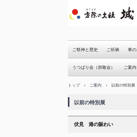
城南宮
ご祭神と歴史
ご祈祷
車の
うつばり会（崇敬会）
ご案内
トップ
›
ご案内
›
以前の特別展
以前の特別展
伏見 港の賑わい