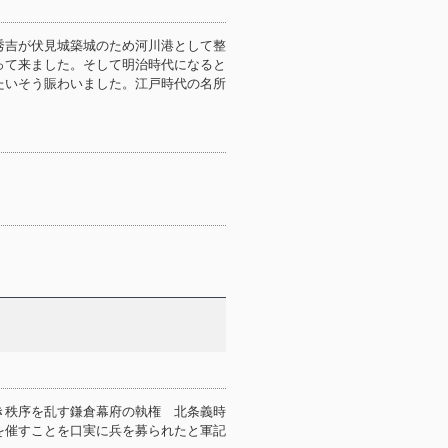
秀吉が伏見城築城のため河川港として整
って来ました。そして明治時代になると
たいそう賑わいました。江戸時代の名所
き秩序を乱す鎌倉幕府の執権 北条義時
を催すことを口実に兵を募られたと軍記