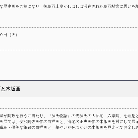
な歴史画をご覧になり、後鳥羽上皇がしばしば滞在された鳥羽離宮に思いを
０日（火）
画と木版画
皇が院政を行うに当たり、『源氏物語』の光源氏の大邸宅「六条院」を理想
画展では、安沢阿弥画伯の白描画と、海老名正夫画伯の木版画を対にして展
繊細・優美な筆致の白描画と、華やいだ色づかいの木版画を見比べてお楽し