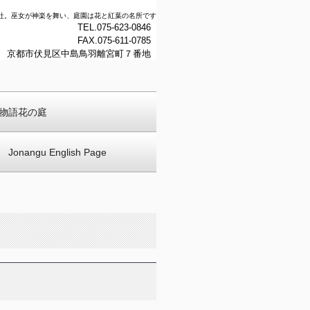
社。巫女が神楽を舞い、庭園は花と紅葉の名所です
TEL.075-623-0846
FAX.075-611-0785
459 京都市伏見区中島鳥羽離宮町７番地
物語花の庭
Jonangu English Page