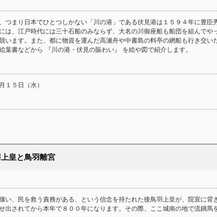
、つまり日本でひとつしかない「川の港」である伏見港は１５９４年に豊臣
には、江戸時代には三十石船のみならず、大名の川御座船も船団を組んでや
競います。また、都に物資を運んだ高瀬舟や中書島の料亭の網船も行き交い
絵葉書などから 『川の港・伏見の賑わい』 を絵や図で紹介します。
月１５日（水）
羽上皇と鳥羽離宮
攘い、民を救う責務がある、という信念を持たれた後鳥羽上皇が、院宣に背
せ出されてから本年で８００年になります。その際、ここ城南の地で流鏑馬