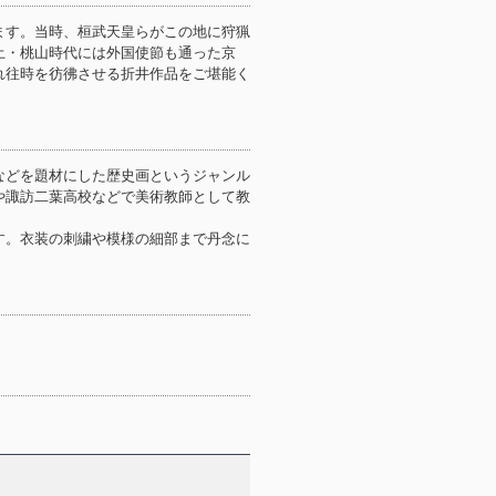
ます。当時、桓武天皇らがこの地に狩猟
土・桃山時代には外国使節も通った京
れ往時を彷彿させる折井作品をご堪能く
などを題材にした歴史画というジャンル
や諏訪二葉高校などで美術教師として教
す。衣装の刺繍や模様の細部まで丹念に