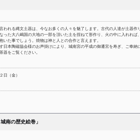
言われる縄文土器は、今なお多くの人々を魅了します。古代の人達が土器作
なった大八嶋国の大地の一部を頂いた土を捏ねて形作り、火の中に入れれば
え抱いた事でしょう。焼物は神と人との合作と言えます。
す日本陶磁協会様のお声掛けにより、城南宮の平成の御遷宮を寿ぎ、ご奉納
茶器をご覧ください。
２日（金）
 城南の歴史絵巻」