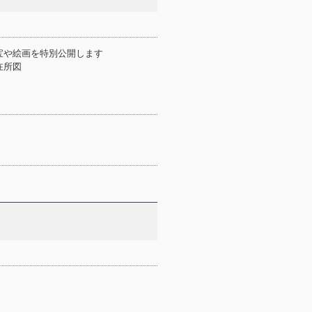
宝や絵画を特別公開します
 行在所図