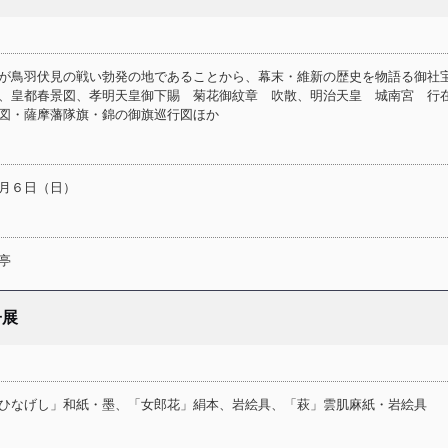
が鳥羽伏見の戦い勃発の地であることから、幕末・維新の歴史を物語る御社
、皇都春景図、孝明天皇御下賜 菊花御紋章 吹散、明治天皇 城南宮
摩藩隊旗・錦の御旗巡行図ほか
月６日（日）
亭
子展
ひなげし」和紙・墨、「女郎花」絹本、岩絵具、「萩」雲肌麻紙・岩絵具