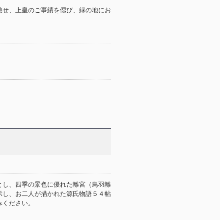
馳せ、上皇のご事績を偲び、緑の地にお
とし、四季の景色に優れた離宮（鳥羽離
示し、お二人が描かれた源氏物語５４帖
みください。