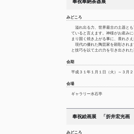
奉祝奉納茶器展
みどころ
溢れ出る力、世界最古の土器とも
ていると言えます。神様がお産みに
まり固く焼き上がる事に、畏れさ
現代の優れた陶芸家を顕彰されま
と技巧を以て土の力を引き出された
会期
平成３１年１月１日（火）～３月２
会場
ギャラリー水石亭
奉祝絵画展 「折井宏光画
みどころ