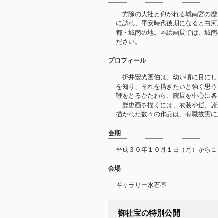
方除の大社と仰がれる城南宮の歴
に訪れ、平安時代後期になると白河
都・城南の地。本絵画展では、城南
ださい。
プロフィール
折井宏光画伯は、幼い頃に目にし
を知り、それを描きたいと強く思う
鞭をとるかたわら、院展を中心に
歴史画を描くには、衣装や鎧、諸
描かれた数々の作品は、有職故実に
会期
平成３０年１０月１日（月）から１
会場
ギャラリー水石亭
御社宝の特別公開