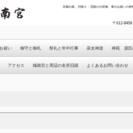
京都の南、方除け ・厄除けの祈祷、車のお祓いの神
〒612-8
お祓い
御守と御札
祭礼と年中行事
巫女神楽
神苑 源氏
アクセス
城南宮と周辺の名所旧蹟
よくあるお問い合わせ