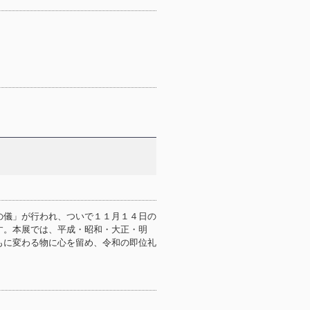
の儀」が行われ、ついで１１月１４日の
す。本展では、平成・昭和・大正・明
もに変わる物に心を留め、令和の即位礼